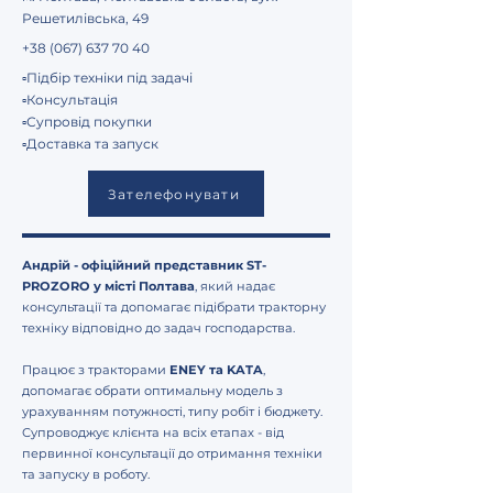
Решетилівська, 49
+38 (067) 637 70 40
▫️Підбір техніки під задачі
▫️Консультація
▫️Супровід покупки
▫️Доставка та запуск
Зателефонувати
Андрій - офіційний представник ST-
PROZORO у місті Полтава
, який надає
консультації та допомагає підібрати тракторну
техніку відповідно до задач господарства.
Працює з тракторами
ENEY та KATA
,
допомагає обрати оптимальну модель з
урахуванням потужності, типу робіт і бюджету.
Супроводжує клієнта на всіх етапах - від
первинної консультації до отримання техніки
та запуску в роботу.