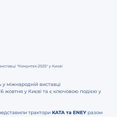
иставці "Комунтех-2025" у Києві
ь у міжнародній виставці 
-16 жовтня у Києві та є ключовою подією у 
.
едставили трактори 
KATA та ENEY
 разом 