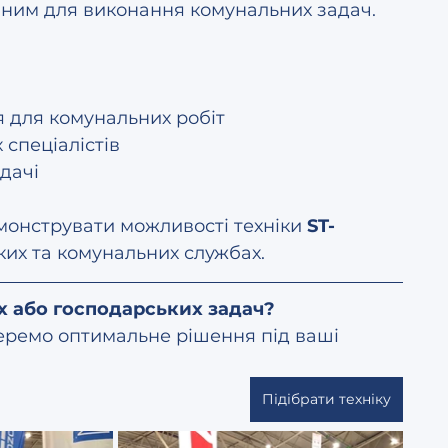
аним для виконання комунальних задач.
 для комунальних робіт  
спеціалістів  
адачі
монструвати можливості техніки 
ST-
ких та комунальних службах.
х або господарських задач?  
еремо оптимальне рішення під ваші 
Підібрати техніку