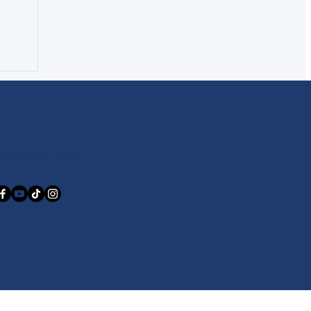
шує
В"
лідкуй за нами