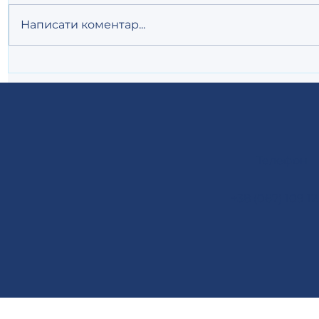
Написати коментар...
Оновлений трактор KATA
"Агро Льв
KB904 вже в Україні
пройшов
Львівщин
Телефон
+38 (067) 109 12