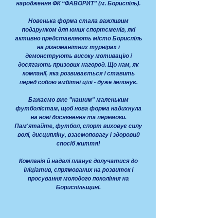
народження ФК “ФАВОРИТ” (м. Бориспіль).
Новенька форма стала важливим
подарунком для юних спортсменів, які
активно представляють місто Бориспіль
на різноманітних турнірах і
демонструють високу мотивацію і
досягають призових нагород. Що нам, як
компанії, яка розвивається і ставить
перед собою амбітні цілі - дуже імпонує.
Бажаємо вже "нашим" маленьким
футболістам, щоб нова форма надихнула
на нові досягнення та перемоги.
Пам'ятайте, футбол, спорт виховує силу
волі, дисципліну, взаємоповагу і здоровий
спосіб життя!
Компанія й надалі планує долучатися до
ініціатив, спрямованих на розвиток і
просування молодого покоління на
Бориспільщині.