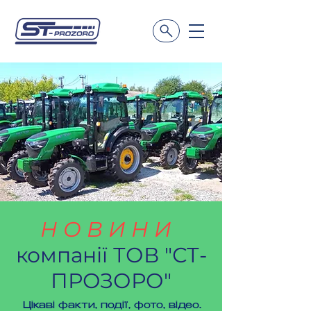
Н О В И Н И
компанії ТОВ "СТ-
ПРОЗОРО"
Цікаві факти, події, фото, відео.